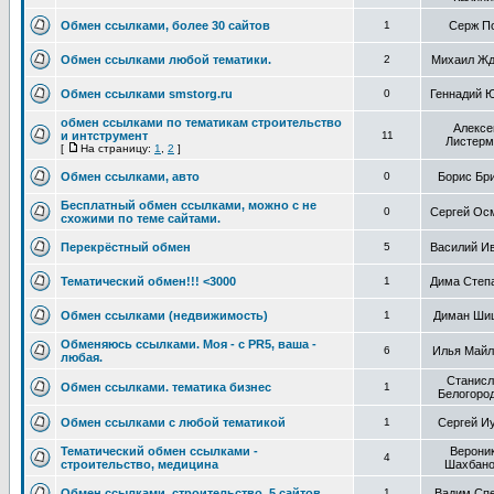
Обмен ссылками, более 30 сайтов
1
Серж П
Обмен ссылками любой тематики.
2
Михаил Жд
Обмен ссылками smstorg.ru
0
Геннадий 
обмен ссылками по тематикам строительство
Алексе
и интструмент
11
Листерм
[
На страницу:
1
,
2
]
Обмен ссылками, авто
0
Борис Бр
Бесплатный обмен ссылками, можно с не
0
Сергей Ос
схожими по теме сайтами.
Перекрёстный обмен
5
Василий И
Тематический обмен!!! <3000
1
Дима Степ
Обмен ссылками (недвижимость)
1
Диман Ши
Обменяюсь ссылками. Моя - с PR5, ваша -
6
Илья Майл
любая.
Станисл
Обмен ссылками. тематика бизнес
1
Белогоро
Обмен ссылками с любой тематикой
1
Сергей И
Тематический обмен ссылками -
Верони
4
строительство, медицина
Шахбан
Обмен ссылками, строительство, 5 сайтов
1
Вадим Сп