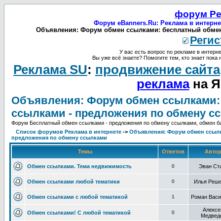
форум Ре
Форум eBanners.Ru: Реклама в интерне
Объявления: Форум обмен ссылками: бесплатный обмен 
Регис
У вас есть вопрос по рекламе в интерне
Вы уже всё знаете? Помогите тем, кто знает пока 
Реклама SU
:
продвижение сайта
реклама
на Я
Объявления: Форум обмен ссылками:
ссылками - предложения по обмену с
Форум Бесплатный обмен ссылками - предложения по обмену ссылками, обмен б
Список форумов Реклама в интернете
->
Объявления: Форум обмен ссылк
предложения по обмену ссылками
Темы
Ответов
Авто
Обмен ссылками. Тема недвижимость
0
Эван Ст
Обмен ссылками любой тематики
0
Илья Реше
Обмен ссылками с любой тематикой
1
Роман Васи
Алексе
Обмен ссылками! С любой тематикой
0
Медвед