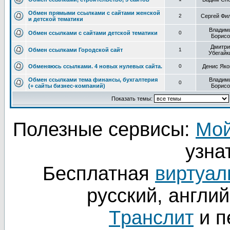
Обмен прямыми ссылками с сайтами женской
2
Сергей Фи
и детской тематики
Владим
Обмен ссылками с сайтами детской тематики
0
Борисо
Дмитри
Обмен ссылками Городской сайт
1
Убегайк
Обменяюсь ссылками. 4 новых нулевых сайта.
0
Денис Яко
Обмен ссылками тема финансы, бухгалтерия
Владим
0
(+ сайты бизнес-компаний)
Борисо
Показать темы:
Полезные сервисы:
Мой
узнат
Бесплатная
виртуал
русский, англий
Tранслит
и п