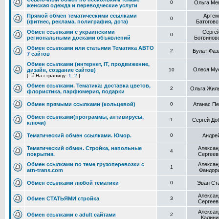
0
Ольга Ме
женская одежда и переводческие услуги
Прямой обмен тематическими ссылками
Артем
0
(фитнес, реклама, полиграфия, дота)
Батоговс
Обмен ссылками с украинскими
Серге
0
региональными досками объявлений
Ботвинов
Обмен ссылками или статьями Тематика АВТО
2
Булат Фаз
7 сайтов
Обмен ссылками (интернет, IT, продвижение,
Олеся Му
дизайн, создание сайтов)
10
[
На страницу:
1
,
2
]
Обмен ссылками. Тематика: доставка цветов,
2
Ольга Жил
флористика, парфюмерия, подарки
Обмен прямыми ссылками (кольцевой)
0
Атанас Пе
Обмен ссылками(программы, антивирусы,
1
Сергей До
ключи)
Тематический обмен ссылками. Юмор.
0
Андре
Тематический обмен. Стройка, напольные
Алексан
4
покрытия.
Сергеев
Обмен ссылками по теме грузоперевозки с
Алексан
1
atn-trans.com
Фандор
Обмен ссылками любой тематики
0
Эван Ст
Алексан
Обмен СТАТЬЯМИ стройка
3
Сергеев
Алексан
Обмен ссылками с adult сайтами
2
Калини