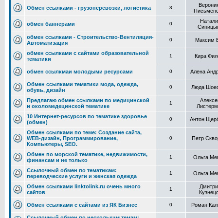
Верони
Обмен ссылками - грузоперевозки, логистика
3
Письменс
Натали
обмен баннерами
0
Синицы
обмен ссылками - Строительство-Вентиляция-
0
Максим 
Автоматизация
обмен ссылками с сайтами образовательной
1
Кира Фил
тематики
обмен ссылкмаи молодыми ресурсами
0
Алена Анд
Обмен ссылками тематики мода, одежда,
0
Люда Шое
обувь, дизайн
Предлагаю обмен ссылками по медицинской
Алексе
1
и околомедецинской тематике
Листерм
10 Интернет-ресурсов по тематике здоровье
0
Антон Щер
(обмен)
Обмен ссылками по теме: Создание сайта,
WEB-дизайн, Программирование,
0
Петр Скво
Компьютеры, SEO.
Обмен по морской тематике, недвижимости,
1
Ольга Ме
финансам и не только
Ссылочный обмен по тематикам:
1
Ольга Ме
переводческие услуги и женская одежда
Обмен ссылками linktolink.ru очень много
Дмитри
1
сайтов
Кузнец
Обмен ссылками с сайтами из ЯК Бизнес
0
Роман Кал
Ссылочный обмен по нескольким темам: