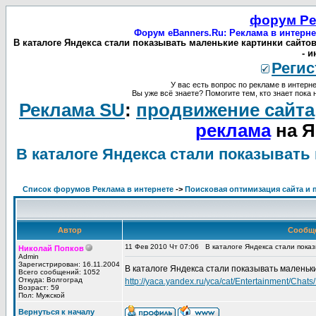
форум Ре
Форум eBanners.Ru: Реклама в интерне
В каталоге Яндекса стали показывать маленькие картинки сайто
- 
Регис
У вас есть вопрос по рекламе в интерне
Вы уже всё знаете? Помогите тем, кто знает пока 
Реклама SU
:
продвижение сайта
реклама
на Я
В каталоге Яндекса стали показывать
Список форумов Реклама в интернете
->
Поисковая оптимизация сайта и 
Автор
Сообщ
11 Фев 2010 Чт 07:06
В каталоге Яндекса стали пока
Николай Попков
Admin
Зарегистрирован: 16.11.2004
В каталоге Яндекса стали показывать маленьк
Всего сообщений: 1052
Откуда: Волгоград
http://yaca.yandex.ru/yca/cat/Entertainment/Chats/
Возраст: 59
Пол: Мужской
Вернуться к началу